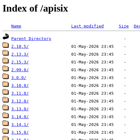
Index of /apisix
Name
Last modified
Size
De
Parent Directory
2.10.5/
2.13.3/
2.15.3/
2.99.0/
3.0.0/
3.10.0/
3.11.0/
3.12.0/
3.13.0/
3.14.0/
3.14.1/
3.15.0/