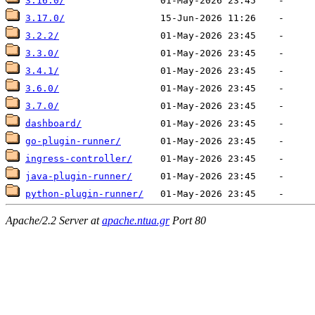
3.16.0/
3.17.0/
3.2.2/
3.3.0/
3.4.1/
3.6.0/
3.7.0/
dashboard/
go-plugin-runner/
ingress-controller/
java-plugin-runner/
python-plugin-runner/
Apache/2.2 Server at
apache.ntua.gr
Port 80