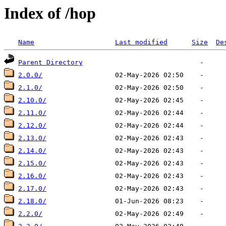
Index of /hop
Name
Last modified
Size
De
Parent Directory
2.0.0/
2.1.0/
2.10.0/
2.11.0/
2.12.0/
2.13.0/
2.14.0/
2.15.0/
2.16.0/
2.17.0/
2.18.0/
2.2.0/