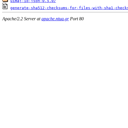
uimaj-io-json-0.5.0/
generate-sha512-checksums-for-files-with-sha1-check
Apache/2.2 Server at
apache.ntua.gr
Port 80